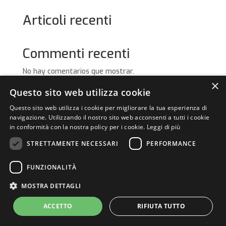
Articoli recenti
Commenti recenti
No hay comentarios que mostrar.
×
Questo sito web utilizza cookie
Questo sito web utilizza i cookie per migliorare la tua esperienza di
navigazione. Utilizzando il nostro sito web acconsenti a tutti i cookie
in conformità con la nostra policy per i cookie.
Leggi di più
STRETTAMENTE NECESSARI
PERFORMANCE
FILCAMS CGIL Milano
FUNZIONALITÀ
Corso di Porta Vittoria, 43 – 20122 – Milano
Email
milano@filcams.cgil.it
MOSTRA DETTAGLI
CF 80119910158
Informativa Privacy
–
Cookie policy
ACCETTO
RIFIUTA TUTTO