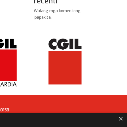
recenti
Walang mga komentong
ipapakita.
0158
×