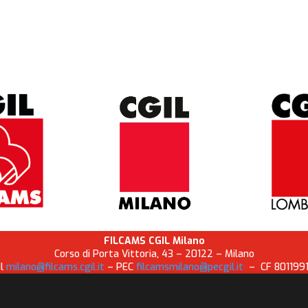
FILCAMS CGIL Milano
Corso di Porta Vittoria, 43 – 20122 – Milano
il
milano@filcams.cgil.it
– PEC
filcamsmilano@pecgil.it
– CF 8011991
Informativa Privacy
–
Cookie policy